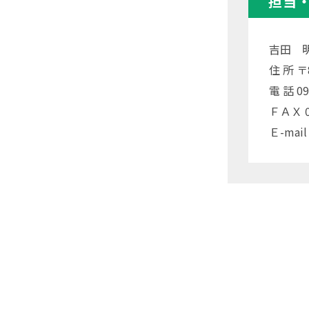
担当
吉田 
住 所 
電 話 09
ＦＡＸ 09
Ｅ-mail