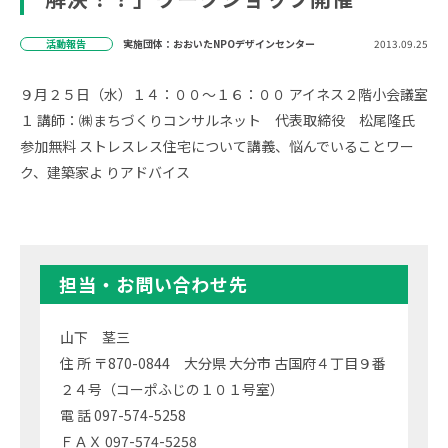
活動報告
実施団体：おおいたNPOデザインセンター
2013.09.25
９月２５日（水）１４：００～１６：００ アイネス２階小会議室
１ 講師：㈱まちづくりコンサルネット 代表取締役 松尾隆氏
参加無料 ストレスレス住宅について講義、悩んでいることワー
ク、建築家よ りアドバイス
担当・お問い合わせ先
山下 茎三
住 所 〒870-0844 大分県 大分市 古国府４丁目９番
２４号（コーポふじの１０１号室）
電 話 097-574-5258
ＦＡＸ 097-574-5258