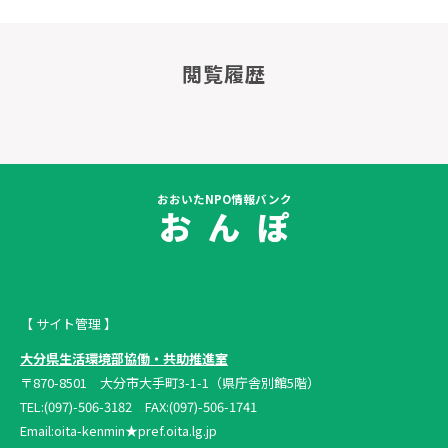
閲覧履歴
おおいたNPO情報バンク
お ん ぽ
【 サイト管理 】
大分県生活環境部協働・共助推進室
〒870-8501 大分市大手町3-1-1（県庁舎別館5階）
TEL:(097)-506-3182 FAX:(097)-506-1741
Email:oita-kenmin★pref.oita.lg.jp