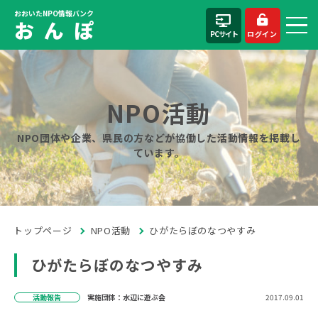
おおいたNPO情報バンク
お ん ぽ
PCサイト
ログイン
NPO活動
NPO団体や企業、県民の方などが協働した活動情報を掲載し
ています。
トップページ
NPO活動
ひがたらぼのなつやすみ
ひがたらぼのなつやすみ
活動報告
実施団体：水辺に遊ぶ会
2017.09.01