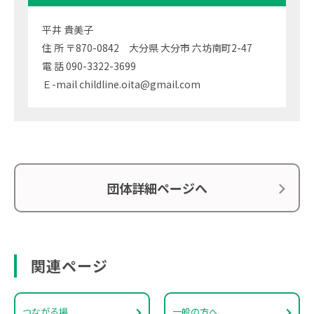
平井 貴美子
住 所 〒870-0842 大分県 大分市 六坊南町2-47
電 話 090-3322-3699
Ｅ-mail childline.oita@gmail.com
団体詳細ページへ
関連ページ
つながる場
一般の方へ