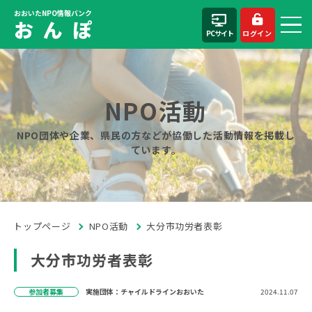
おおいたNPO情報バンク
お ん ぽ
PCサイト
ログイン
NPO活動
NPO団体や企業、県民の方などが協働した活動情報を掲載し
ています。
トップページ
NPO活動
大分市功労者表彰
大分市功労者表彰
参加者募集
実施団体：チャイルドラインおおいた
2024.11.07