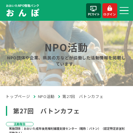
おおいたNPO情報バンク
お ん ぽ
PCサイト
ログイン
NPO活動
NPO団体や企業、県民の方などが協働した活動情報を掲載し
ています。
トップページ
NPO活動
第27回 バトンカフェ
第27回 バトンカフェ
活動報告
実施団体：おおいた成年後見権利擁護支援センター（略称：バトン）（認定特定非営利
活動法人）