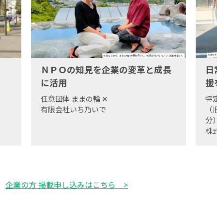
ＮＰＯの知見を企業の変革と成長
日
に活用
援
任意団体 ままの輪
✕
特
有限会社いち乃いで
（
分
株
企業の方 掲載申し込みはこちら