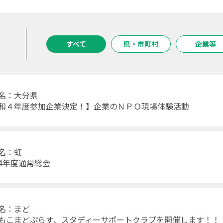
すべて
県・市町村
企業等
名：大分県
和４年度参加企業決定！】企業のＮＰＯ現場体験活動
体名：虹
4年度通常総会
名：まど
もこまどぷらす、スタディーサポートクラブを開催します！！