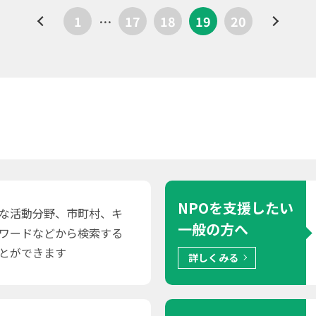
1
…
17
18
19
20
NPOを支援したい
な活動分野、市町村、キ
一般の方へ
ワードなどから検索する
とができます
詳しくみる