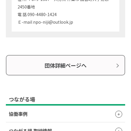
2450番地
電 話 090-4480-1424
Ｅ-mail npo-niji@outlook.jp
団体詳細ページへ
つながる場
協働事例
つながる場 取組情報