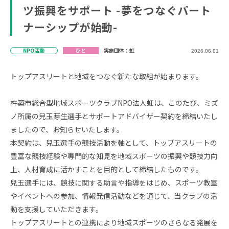
ツ振興をサポート -夢をつなぐパート
ナーシップが始動-
NPO活動
ひと
実施団体：虹
2026.06.01
トップアスリートと地域をつなぐ新たな取組が始まります。
杵築市総合型地域スポーツクラブNPO法人虹は、このたび、ミズ
ノ所属の兒玉芽生選手とサポートアドバイザー契約を締結いたし
ましたので、お知らせいたします。
本契約は、兒玉選手の競技活動を軸として、トップアスリートの
豊富な競技経験や専門的な知見を地域スポーツの振興や競技力向
上、人材育成に活かすことを目的として締結したものです。
兒玉選手には、競技に関する助言や指導をはじめ、スポーツ教室
やイベントへの参加、情報発信活動などを通じて、当クラブの活
動を支援していただきます。
トップアスリートとの連携により地域スポーツのさらなる発展を