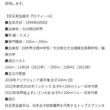
目指します。
【兒玉芽生選手 プロフィール】
■生年月日：1999年6月8日
■出身地：大分県臼杵市
■所 属：ミズノ
■専門種目：100m・200m
■出身校：臼杵市立西中学校／大分県立大分雄城台高等学校／福
岡大学
■自己ベスト
100m：11秒24（2022年）／200m：23秒41（2022年）
■主な代表歴
2018年アジアジュニア選手権 女子100m 3位
2021年東京2020オリンピック 女子4×100mリレー日本代表
2022年世界陸上オレゴン大会 女子4×100mリレー 日本代表
■紹介
兒玉芽生選手は、日本女子短距離界を代表するトップスプリンタ