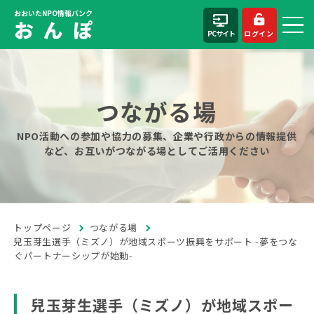
おおいたNPO情報バンク
お ん ぽ
PCサイト
ログイン
つながる場
NPO活動への参加や協力の募集、企業や行政からの情報提供
など、お互いがつながる場としてご活用ください
トップページ
つながる場
兒玉芽生選手（ミズノ）が地域スポーツ振興をサポート -夢をつな
ぐパートナーシップが始動-
兒玉芽生選手（ミズノ）が地域スポー