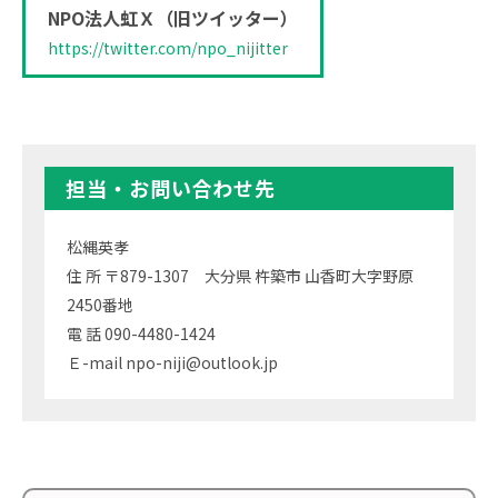
NPO法人虹Ｘ（旧ツイッター）
https://twitter.com/npo_nijitter
担当・お問い合わせ先
松縄英孝
住 所 〒879-1307 大分県 杵築市 山香町大字野原
2450番地
電 話 090-4480-1424
Ｅ-mail npo-niji@outlook.jp