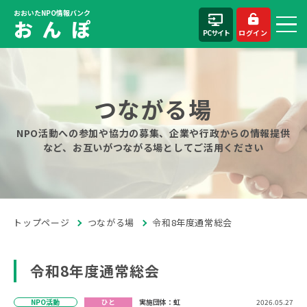
おおいたNPO情報バンク
お ん ぽ
PCサイト
ログイン
つながる場
NPO活動への参加や協力の募集、企業や行政からの情報提供
など、お互いがつながる場としてご活用ください
トップページ
つながる場
令和8年度通常総会
令和8年度通常総会
NPO活動
ひと
実施団体：虹
2026.05.27