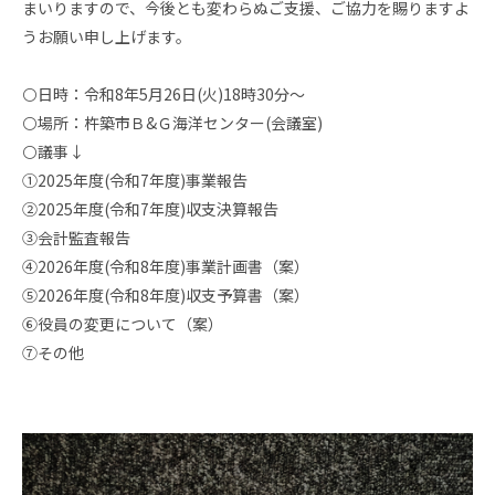
まいりますので、今後とも変わらぬご支援、ご協力を賜りますよ
うお願い申し上げます。
⚪️日時：令和8年5月26日(火)18時30分～
⚪️場所：杵築市Ｂ&Ｇ海洋センター(会議室)
⚪️議事↓
①2025年度(令和7年度)事業報告
②2025年度(令和7年度)収支決算報告
③会計監査報告
④2026年度(令和8年度)事業計画書（案）
⑤2026年度(令和8年度)収支予算書（案）
⑥役員の変更について（案）
⑦その他