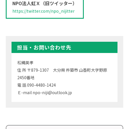
NPO法人虹Ｘ（旧ツイッター）
https://twitter.com/npo_nijitter
担当・お問い合わせ先
松縄英孝
住 所 〒879-1307 大分県 杵築市 山香町大字野原
2450番地
電 話 090-4480-1424
Ｅ-mail npo-niji@outlook.jp