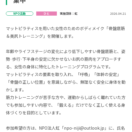
集中
NPO活動
ひと
実施団体：虹
2026.04.21
マットピラティスを用いた女性のためのボディメイク「骨盤底筋
＆美尻トレーニング」を開催します。
年齢やライフステージの変化により低下しやすい骨盤底筋と、姿
勢·歩行·下半身の安定に欠かせないお尻の筋肉をアプローチす
る、女性の身体に特化したトレーニングプログラムです。
マットピラティスの要素を取り入れ、「呼吸」「体幹の安定」
「骨盤の正しい位置」を意識しながら、無理なく安全に身体を動
かします。
筋力トレーニングが苦手な方や、運動からしばらく離れていた方
でも参加しやすい内容で、「鍛える」だけでなく正しく使える身
体づくりを目的としています。
参加希望の方は、NPO法人虹「npo-niji@outlook.jp」に、氏名