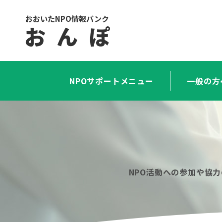
おおいたNPO情報バンク
お ん ぽ
NPOサポートメニュー
一般の方
NPO活動への参加や協