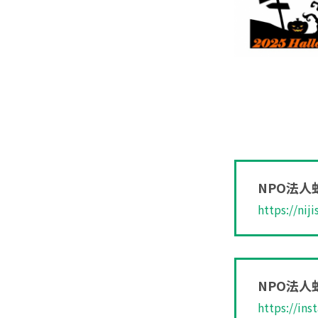
NPO法人
https://nij
NPO法人
https://in