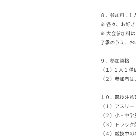
８．参加料：1 人 
※ 各々、お好
※ 大会参加料
了承のうえ、お
９．参加資格
（１）1 人 1
（２）参加者は、
１０．競技注意
（１）アスリー
（２）小・中学
（３）トラック
（４）競技中の