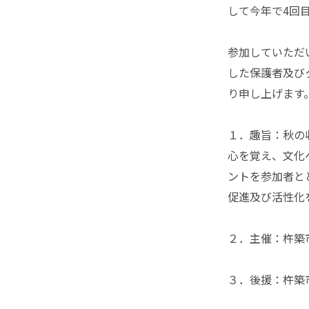
して今年で4回
参加していただ
した保護者及び
り申し上げます
１．趣旨：秋の
心を覚え、文化
ントを参加者と
促進及び活性化
２．主催：杵築
３．後援：杵築