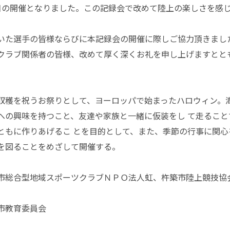
目の開催となりました。この記録会で改めて陸上の楽しさを感
いた選手の皆様ならびに本記録会の開催に際しご協力頂きまし
クラブ関係者の皆様、改めて厚く深くお礼を申し上げますとと
。
収穫を祝うお祭りとして、ヨーロッパで始まったハロウィン。
への興味を持つこと、友達や家族と一緒に仮装をし て走るこ
ともに作りあげるこ とを目的として、また、季節の行事に関
を図ることをめざして開催する。
市総合型地域スポーツクラブＮＰＯ法人虹、杵築市陸上競技協
市教育委員会