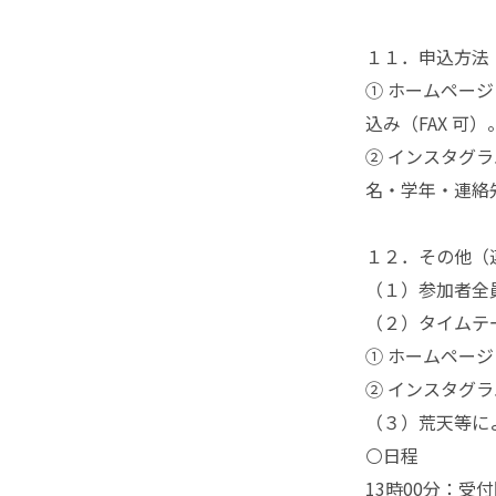
１１．申込方法：
① ホームペー
込み（FAX 可）。電
② インスタグラム
名・学年・連絡
１２．その他（
（１）参加者全
（２）タイムテ
① ホームページ「htt
② インスタグラム「ht
（３）荒天等に
⚪️日程
13時00分：受