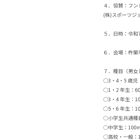
４．協賛：フン
(株)スポーツジ
５．日時：令和7
６．会場：杵築
７．種目（男女
○3・4・5 歳児（
○1・2 年生：6
○3・4 年生：1
○5・6 年生：1
○小学生共通種目
○中学生：100
○高校・一般：10