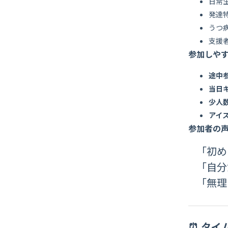
日常
発達
うつ
支援
参加しや
途中
当日
少人
アイ
参加者の
「初め
「自分
「無理
⏰ タイ