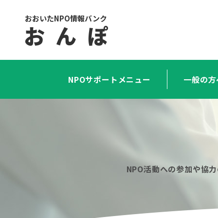
おおいたNPO情報バンク
お ん ぽ
NPOサポートメニュー
一般の方
NPO活動への参加や協