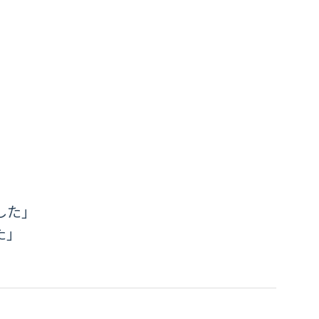
した」
た」