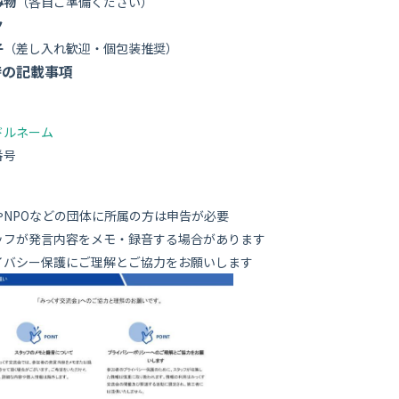
み物
（各自ご準備ください）
ク
子
（差し入れ歓迎・個包装推奨）
時の記載事項
ドルネーム
番号
やNPOなどの団体に所属の方は申告が必要
ッフが発言内容をメモ・録音する場合があります
イバシー保護にご理解とご協力をお願いします