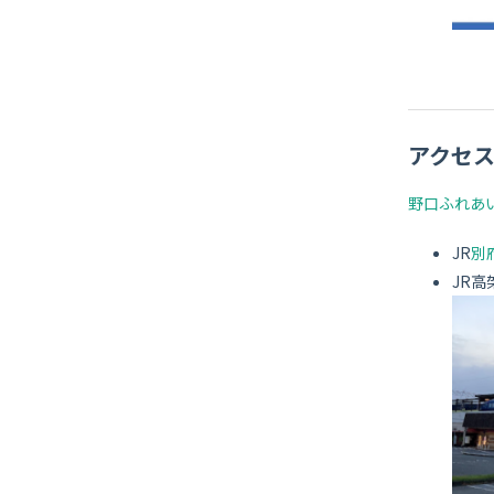
アクセ
野口ふれあ
JR
別
JR