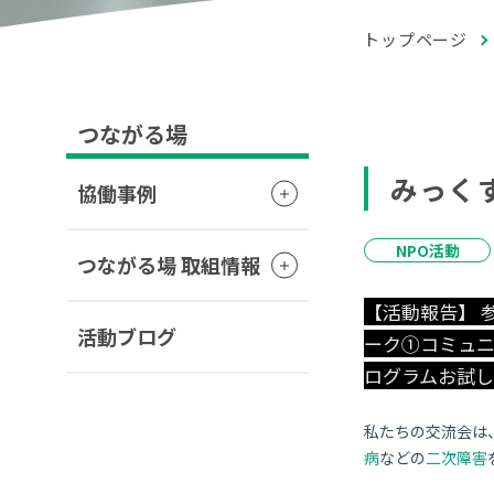
トップページ
つながる場
みっくす
協働事例
NPO活動
つながる場 取組情報
【活動報告】 参
活動ブログ
ーク①コミュニ
ログラムお試し
私たちの交流会は
病
などの
二次障害