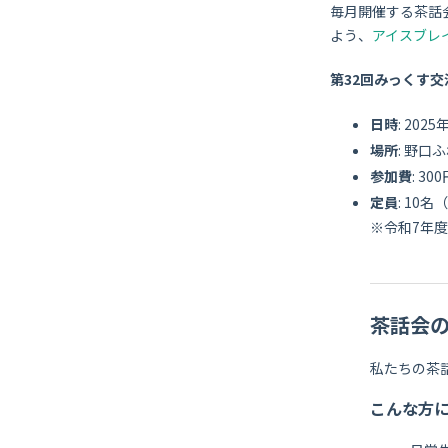
毎月開催する茶話
よう、
アイスブレ
第32
回みっくす交
日時
: 202
場所
: 野口
参加費
: 
定員
: 10
※令和7年度
茶話会
私たちの茶
こんな方