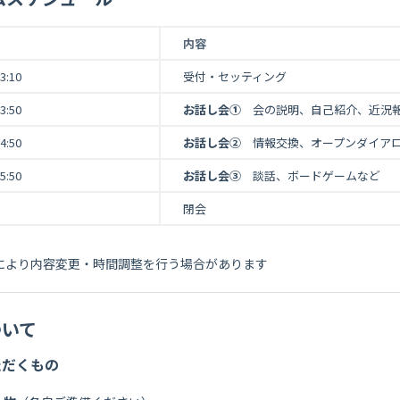
内容
3:10
受付・セッティング
3:50
お話し会①
会の説明、自己紹介、近況
4:50
お話し会②
情報交換、オープンダイア
5:50
お話し会③
談話、ボードゲームなど
閉会
により内容変更・時間調整を行う場合があります
ついて
ただくもの