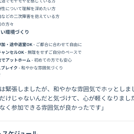
生活でモヤモヤを感じている方
特性について理解を深めたい方
病などの二次障害を抱えている方
者の方々
すい環境づくり
参加・途中退室OK
- ご都合に合わせて自由に
キャンセルOK
- 無理をせずご自分のペースで
数でアットホーム
- 初めての方でも安心
スブレイク
- 和やかな雰囲気づくり
声
は緊張しましたが、和やかな雰囲気でホッとしま
だけじゃないんだと気づけて、心が軽くなりまし
なく参加できる雰囲気が良かったです」
ムスケジュール