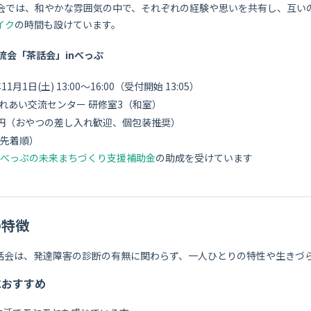
会では、和やかな雰囲気の中で、それぞれの経験や思いを共有し、互い
イク
の時間も設けています。
流会「茶話会」inべっぷ
5年11月1日(土) 13:00～16:00（受付開始 13:05）
ふれあい交流センター 研修室3（和室）
300円（おやつの差し入れ歓迎、個包装推奨）
名（先着順）
べっぷの未来まちづくり支援補助金
の助成を受けています
の特徴
話会は、発達障害の診断の有無に関わらず、一人ひとりの特性や生きづ
におすすめ