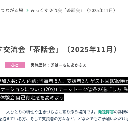
つながる場
みっくす交流会「茶話会」（2025年11月）
交流会「茶話会」（2025年11月）
実施団体：＠はーもにあかふぇ
ひと
加人数: 7人 内訳: 当事者 5人、支援者2人 ゲスト回(訪問
ケーションについて(20分) テーマトーク②冬の過ごし方: 
体験会:自己肯定感を高めよう
、一人ひとりの特性や生きづらさに寄り添う場所です。
発達障害
の診断
を抱えている方、そして支援者の方々など、どなたでもご参加いただけ