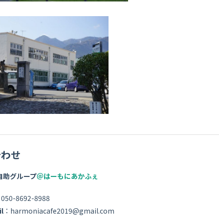
合わせ
自助グループ
＠はーもにあかふぇ
050-8692-8988
l
：harmoniacafe2019@gmail.com