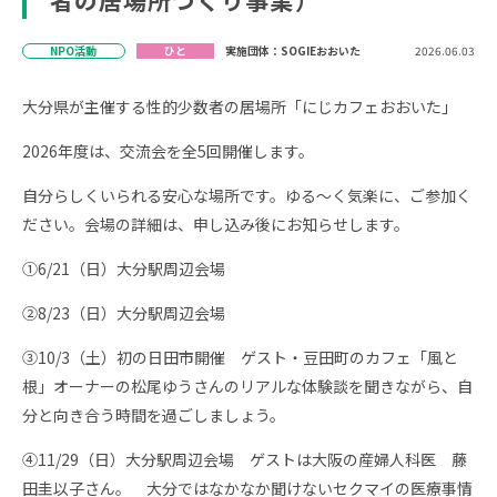
者の居場所づくり事業）
NPO活動
ひと
実施団体：SOGIEおおいた
2026.06.03
大分県が主催する性的少数者の居場所「にじカフェおおいた」
2026年度は、交流会を全5回開催します。
自分らしくいられる安心な場所です。ゆる～く気楽に、ご参加く
ださい。会場の詳細は、申し込み後にお知らせします。
①6/21（日）大分駅周辺会場
②8/23（日）大分駅周辺会場
③10/3（土）初の日田市開催 ゲスト・豆田町のカフェ「風と
根」オーナーの松尾ゆうさんのリアルな体験談を聞きながら、自
分と向き合う時間を過ごしましょう。
④11/29（日）大分駅周辺会場 ゲストは大阪の産婦人科医 藤
田圭以子さん。 大分ではなかなか聞けないセクマイの医療事情